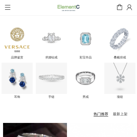
品牌鉴赏
求婚钻戒
彩宝作品
叠戴排戒
耳饰
手链
男戒
项链
热门推荐
最新上架