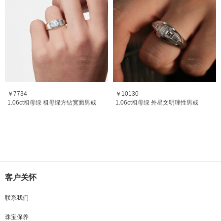
￥7734
￥10130
1.06ct祖母绿 祖母绿方钻宽面男戒
1.06ct祖母绿 外星文明理性男戒
客户关怀
联系我们
珠宝保养