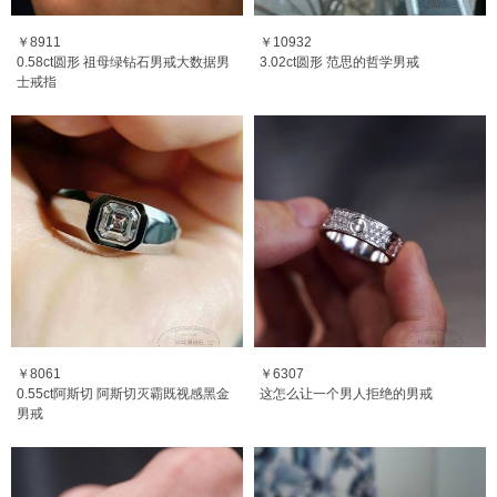
￥8911
￥10932
0.58ct圆形 祖母绿钻石男戒大数据男
3.02ct圆形 范思的哲学男戒
士戒指
￥8061
￥6307
0.55ct阿斯切 阿斯切灭霸既视感黑金
这怎么让一个男人拒绝的男戒
男戒