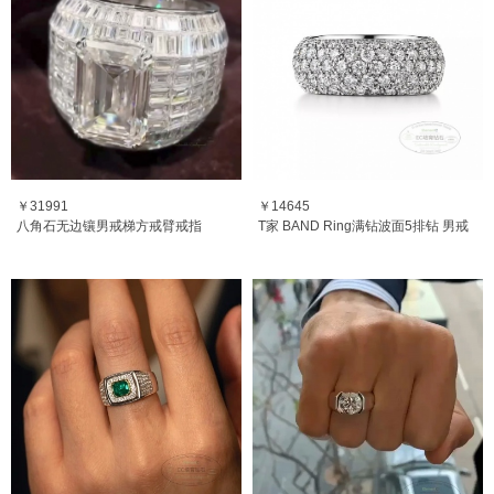
￥31991
￥14645
八角石无边镶男戒梯方戒臂戒指
T家 BAND Ring满钻波面5排钻 男戒