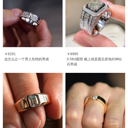
￥6281
￥8995
这怎么让一个男人拒绝的男戒
0.58ct圆形 戴上就是霸总原地封神钻
石男戒