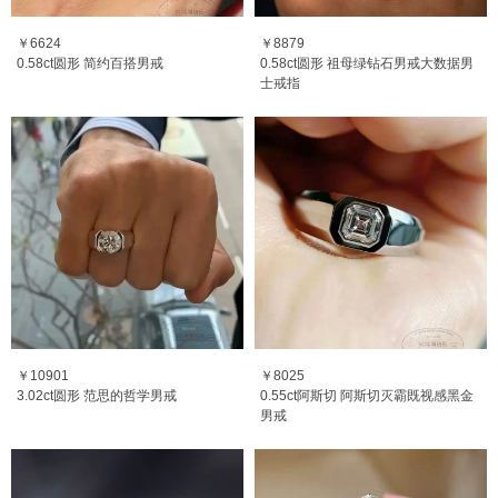
￥6624
￥8879
0.58ct圆形 简约百搭男戒
0.58ct圆形 祖母绿钻石男戒大数据男
士戒指
￥10901
￥8025
3.02ct圆形 范思的哲学男戒
0.55ct阿斯切 阿斯切灭霸既视感黑金
男戒