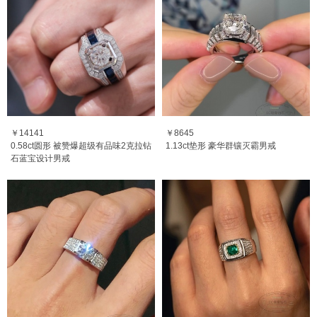
￥14141
￥8645
0.58ct圆形 被赞爆超级有品味2克拉钻
1.13ct垫形 豪华群镶灭霸男戒
石蓝宝设计男戒