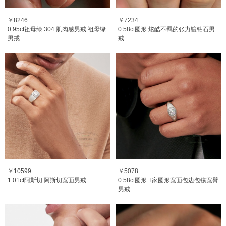
￥8246
￥7234
0.95ct祖母绿 304 肌肉感男戒 祖母绿
0.58ct圆形 炫酷不羁的张力镶钻石男
男戒
戒
￥10599
￥5078
1.01ct阿斯切 阿斯切宽面男戒
0.58ct圆形 T家圆形宽面包边包镶宽臂
男戒