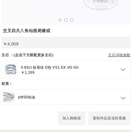
交叉四爪八角钻燕尾镶戒
￥4,008
主石 ：(点击下方搭配更多主石)
主石详细参数
0.95ct 祖母绿 D色 VS1 EX VG IGI
￥1,169
材质 :
pt950铂金
加入购物袋
复制作品发送给客服