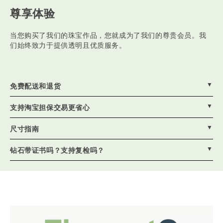
尊享体验
当您购买了我们的珠宝作品，您就成为了我们的尊贵会员。我
们始终致力于提供透明且优质服务。
▼
免费配送和退货
我们优先发送顺丰空运保价，您所在是否支持空运，请以顺丰
▼
支持淘宝担保交易更省心
业务为准。顺丰无法直达的地区，将由顺丰委托当地物流送
找到自己喜欢的钻石和戒托后，发送给专属客服，确认没问题
达。我们将通过邮件或短信告知您快递单号，方便您追踪物流
▼
尺寸指南
后可以使用淘宝担保交易支付定金，定制过程中我们将会和您
信息。
添加客服微信，免费获取戒圈尺获取更精准的尺寸，如果想要
确认关键细节，最后定制完成后才支付尾款
▼
钻石带证书吗？支持复检吗？
在TA不发现的情况下获取TA的戒指尺寸，客服也有小妙招哦 ~
每颗主石均带权威的IGI等认证证书，可在官网上查询，支持复
检！