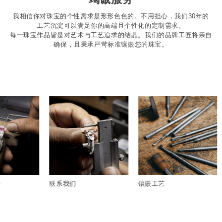
我相信你对珠宝的个性需求是形形色色的。不用担心，我们30年的
工艺沉淀可以满足你的高端且个性化的定制需求。
每一珠宝作品皆是对艺术与工艺追求的结晶。我们的品牌工匠将亲自
确保，且秉承严苛标准镶嵌您的珠宝。
务
联系我们
镶嵌工艺